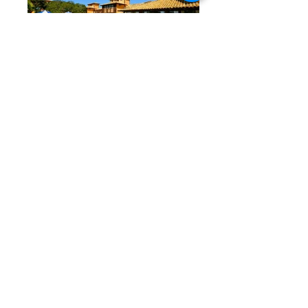
Pousada da ferradura
Ferradura
Entre Amigos
Manguinhos