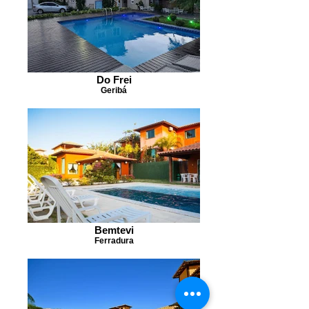
Do Frei
Geribá
Bemtevi
Ferradura